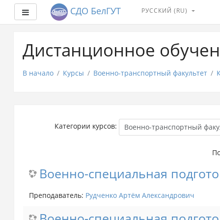
СДО БелГУТ
РУССКИЙ ‎(RU)‎
Боковая панель
Перейти
к
Дистанционное обучен
основному
содержанию
В начало
Курсы
Военно-транспортный факультет
Категории курсов:
По
Военно-специальная подгото
Преподаватель:
Рудченко Артём Александрович
Военно-специальная подгото