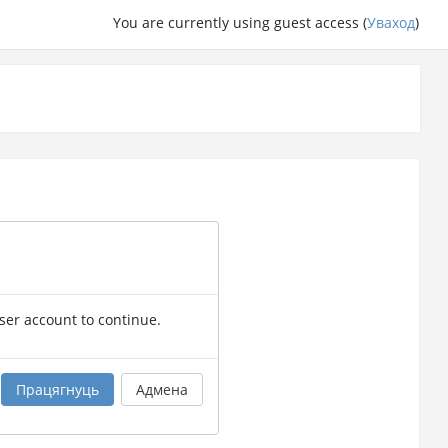
You are currently using guest access (
Уваход
)
user account to continue.
Працягнуць
Адмена