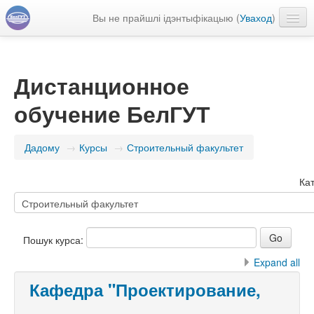
Вы не прайшлі ідэнтыфікацыю (
Уваход
)
Беларуская ‎(be)‎
Дистанционное
обучение БелГУТ
Дадому
→
Курсы
→
Строительный факультет
Кат
Пошук курса:
Expand all
Кафедра "Проектирование,