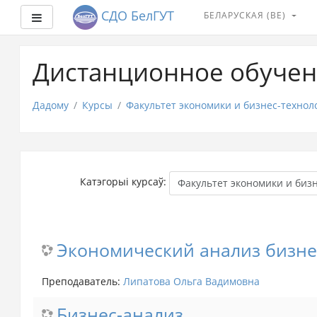
СДО БелГУТ
БЕЛАРУСКАЯ ‎(BE)‎
Side panel
Прапусціць
і
Дистанционное обучен
перайсці
да
асноўнага
Дадому
Курсы
Факультет экономики и бизнес-технол
зместу
Катэгорыі курсаў:
Экономический анализ бизне
Преподаватель:
Липатова Ольга Вадимовна
Бизнес-анализ