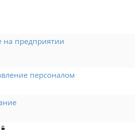
 на предприятии
авление персоналом
ание