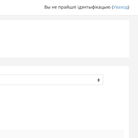
Вы не прайшлі ідэнтыфікацыю (
Уваход
)