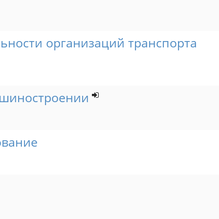
льности организаций транспорта
ашиностроении
ование