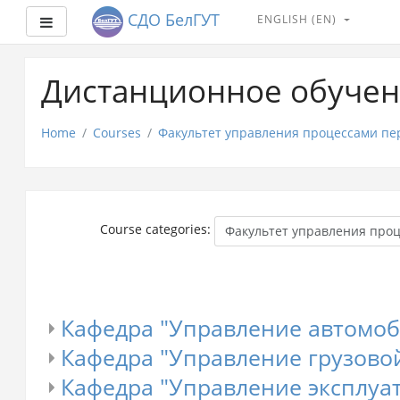
СДО БелГУТ
ENGLISH ‎(EN)‎
Side panel
Skip
to
Дистанционное обучен
main
content
Home
Courses
Факультет управления процессами пе
Course categories:
Кафедра "Управление автомо
Кафедра "Управление грузово
Кафедра "Управление эксплуа