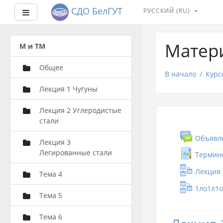
СДО БелГУТ
РУССКИЙ ‎(RU)‎
Боковая панель
Перейти
к
Матери
М и ТМ
основному
содержанию
Общее
В начало
Курс
Лекция 1 Чугуны
Лекция 2 Углеродистые
стали
Объявл
Лекция 3
Легированные стали
Термин
Лекция 
Тема 4
1ло1л1
Тема 5
Тема 6