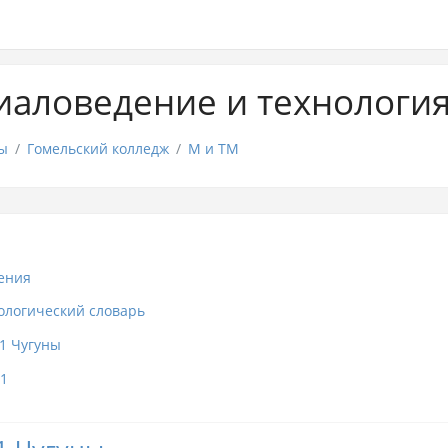
аловедение и технологи
ы
Гомельский колледж
М и ТМ
ения
ологический словарь
1 Чугуны
о1